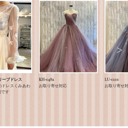
リーブドレス
KH-0482
LU-0100
のドレスくみあわ
お取り寄せ対応
お取り寄せ
能です