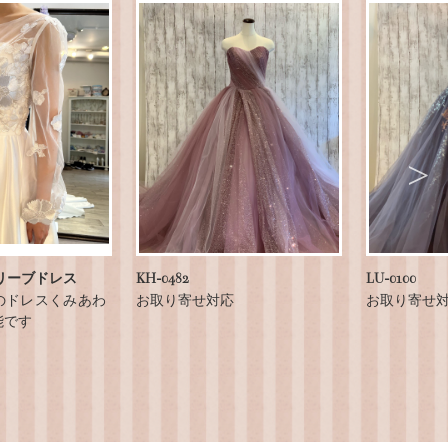
リーブドレス
KH-0482
LU-0100
のドレスくみあわ
お取り寄せ対応
お取り寄せ
能です