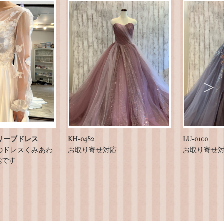
リーブドレス
KH-0482
LU-0100
のドレスくみあわ
お取り寄せ対応
お取り寄せ
能です